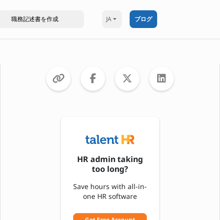
JA
ブログ
HR admin taking
too long?
Save hours with all-in-
one HR software
Get Free Account