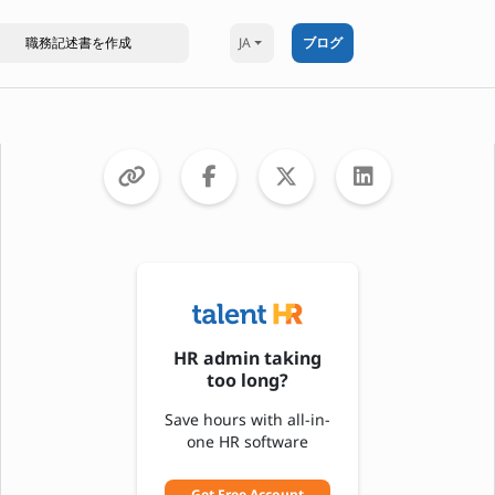
JA
ブログ
HR admin taking
too long?
Save hours with all-in-
one HR software
Get Free Account