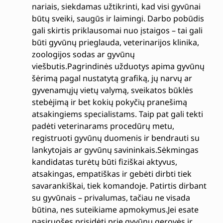
nariais, siekdamas užtikrinti, kad visi gyvūnai
būtų sveiki, saugūs ir laimingi. Darbo pobūdis
gali skirtis priklausomai nuo įstaigos – tai gali
būti gyvūnų prieglauda, veterinarijos klinika,
zoologijos sodas ar gyvūnų
viešbutis.Pagrindinės užduotys apima gyvūnų
šėrimą pagal nustatytą grafiką, jų narvų ar
gyvenamųjų vietų valymą, sveikatos būklės
stebėjimą ir bet kokių pokyčių pranešimą
atsakingiems specialistams. Taip pat gali tekti
padėti veterinarams procedūrų metu,
registruoti gyvūnų duomenis ir bendrauti su
lankytojais ar gyvūnų savininkais.Sėkmingas
kandidatas turėtų būti fiziškai aktyvus,
atsakingas, empatiškas ir gebėti dirbti tiek
savarankiškai, tiek komandoje. Patirtis dirbant
su gyvūnais – privalumas, tačiau ne visada
būtina, nes suteikiame apmokymus.Jei esate
pasiruošęs prisidėti prie gyvūnų gerovės ir