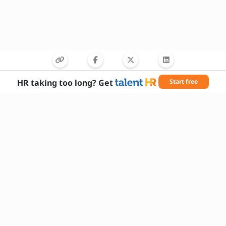
HR taking too long? Get
Start free
Reikalingi įgūdžiai
gyvūnų priežiūros įgūdžiai