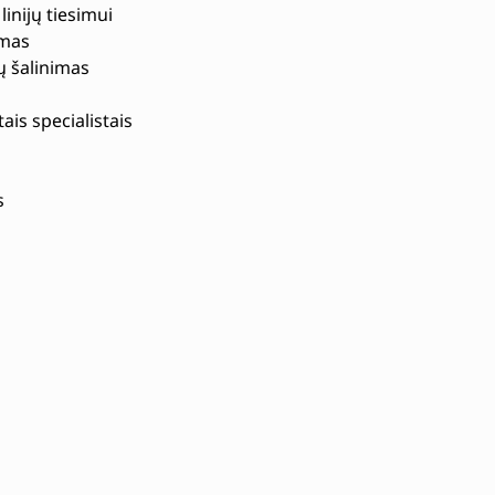
inijų tiesimui
imas
ų šalinimas
ais specialistais
s