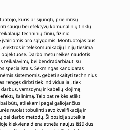
uotojo, kuris prisijungtų prie mūsų
nti saugų bei efektyvų komunalinių tinklų
eikalauja techninių žinių, fizinio
 įvairiomis oro sąlygomis. Montuotojas bus
 elektros ir telekomunikacijų linijų tiesimą
se objektuose. Darbo metu reikės naudotis
ugos reikalavimų bei bendradarbiauti su
ybos specialistais. Sėkmingas kandidatas
inėmis sistemomis, gebėti skaityti techninius
sirengęs dirbti tiek individualiai, tiek
arbus, vamzdynų ir kabelių klojimą,
ektų šalinimą. Taip pat reikės atlikti
arbai būtų atliekami pagal galiojančius
ės nuolat tobulinti savo kvalifikaciją ir
 bei darbo metodų. Ši pozicija suteikia
ioje kiekviena diena atneša naujus iššūkius