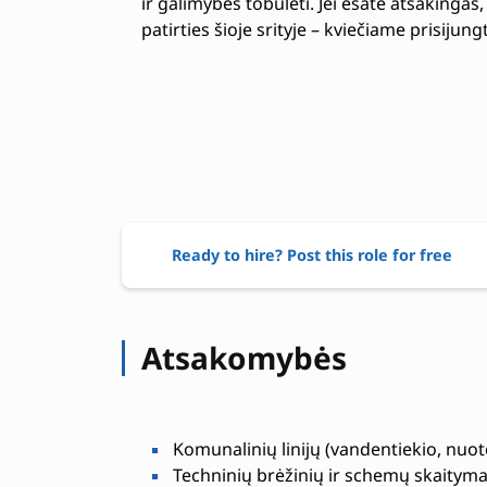
ir galimybes tobulėti. Jei esate atsakingas,
patirties šioje srityje – kviečiame prisiju
Ready to hire? Post this role for free
Atsakomybės
Komunalinių linijų (vandentiekio, nuo
Techninių brėžinių ir schemų skaityma