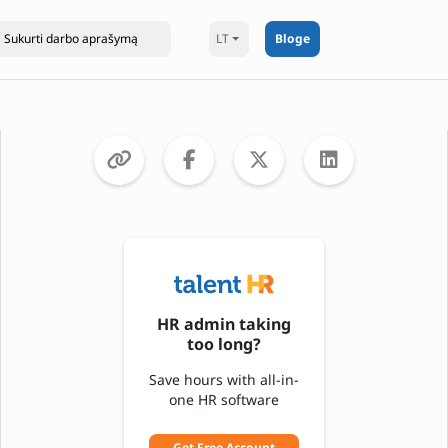
LT
Bloge
HR admin taking
too long?
Save hours with all-in-
one HR software
Get Free Account