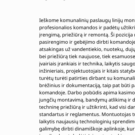
Ieškome komunalinių paslaugų linijų mont
profesionalios komandos ir padėtų užtikri
įrengimą, priežiūrą ir remontą. Ši pozicija r
pasirengimo ir gebėjimo dirbti komandoje
atsakingas už vandentiekio, nuotekų, dujų,
bei priežiūrą tiek naujuose, tiek esamuo
įvairiais įrankiais ir technika, laikytis sa
inžinieriais, projektuotojais ir kitais stat
turėtų turėti patirties dirbant su komunal
brėžinius ir dokumentaciją, taip pat būti pa
komandoje. Darbo pobūdis apima kasimo d
jungčių montavimą, bandymų atlikimą ir def
techninę priežiūrą ir užtikrinti, kad visi d
standartus ir reglamentus. Montuotojas tur
laikytis naujausių technologinių sprendimų
galimybę dirbti dinamiškoje aplinkoje, kur