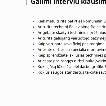
Galimi interviu klausi
Kiek metų turite patirties komunalini
Ar turite techninį išsilavinimą šioje srit
Ar gebate skaityti techninius brėžiniu
Ar turite galiojantį vairuotojo pažymė
Kaip vertinate savo fizinį pasirengimą
Ar esate dirbęs su specialia montavim
Kaip sprendžiate iškilusias technines
Ar esate pasirengęs dirbti lauke įvair
Kokie jūsų lūkesčiai dėl darbo grafiko
Kokius saugos standartus taikote sav