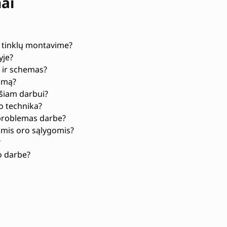
mai
ų tinklų montavime?
yje?
s ir schemas?
jimą?
 šiam darbui?
o technika?
 problemas darbe?
iomis oro sąlygomis?
?
o darbe?