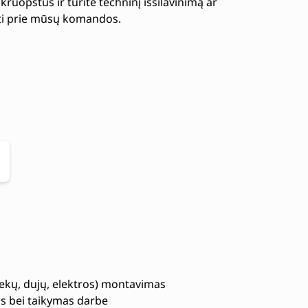
 kruopštus ir turite techninį išsilavinimą ar
ngti prie mūsų komandos.
tekų, dujų, elektros) montavimas
s bei taikymas darbe