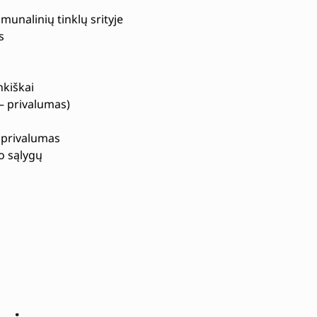
munalinių tinklų srityje
s
nkiškai
– privalumas)
– privalumas
o sąlygų