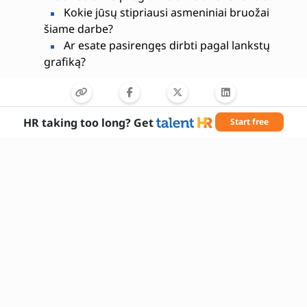
Kokie jūsų stipriausi asmeniniai bruožai
šiame darbe?
Ar esate pasirengęs dirbti pagal lankstų
grafiką?
HR taking too long? Get
Start free
Reikalingi įgūdžiai