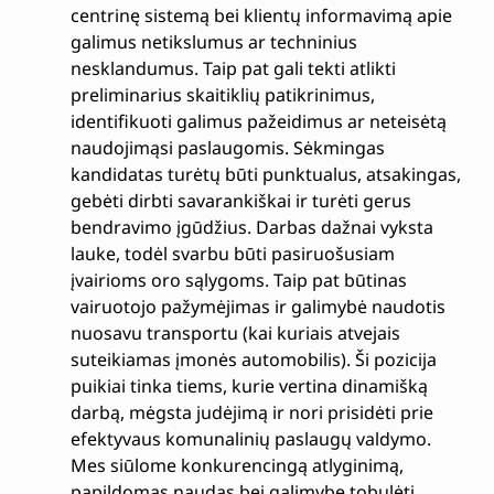
centrinę sistemą bei klientų informavimą apie
galimus netikslumus ar techninius
nesklandumus. Taip pat gali tekti atlikti
preliminarius skaitiklių patikrinimus,
identifikuoti galimus pažeidimus ar neteisėtą
naudojimąsi paslaugomis. Sėkmingas
kandidatas turėtų būti punktualus, atsakingas,
gebėti dirbti savarankiškai ir turėti gerus
bendravimo įgūdžius. Darbas dažnai vyksta
lauke, todėl svarbu būti pasiruošusiam
įvairioms oro sąlygoms. Taip pat būtinas
vairuotojo pažymėjimas ir galimybė naudotis
nuosavu transportu (kai kuriais atvejais
suteikiamas įmonės automobilis). Ši pozicija
puikiai tinka tiems, kurie vertina dinamišką
darbą, mėgsta judėjimą ir nori prisidėti prie
efektyvaus komunalinių paslaugų valdymo.
Mes siūlome konkurencingą atlyginimą,
papildomas naudas bei galimybę tobulėti