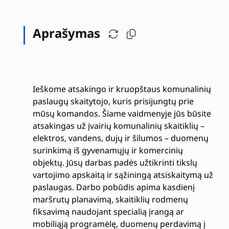
Aprašymas
Ieškome atsakingo ir kruopštaus komunalinių
paslaugų skaitytojo, kuris prisijungtų prie
mūsų komandos. Šiame vaidmenyje jūs būsite
atsakingas už įvairių komunalinių skaitiklių –
elektros, vandens, dujų ir šilumos – duomenų
surinkimą iš gyvenamųjų ir komercinių
objektų. Jūsų darbas padės užtikrinti tikslų
vartojimo apskaitą ir sąžiningą atsiskaitymą už
paslaugas. Darbo pobūdis apima kasdienį
maršrutų planavimą, skaitiklių rodmenų
fiksavimą naudojant specialią įrangą ar
mobiliąją programėlę, duomenų perdavimą į