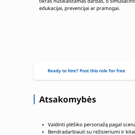
tikras nusikalstamas darbas, o simuliacini
edukacijai, prevencijai ar pramogai.
Ready to hire? Post this role for free
Atsakomybės
Vaidinti plėšiko personažą pagal scena
Bendradarbiauti su režisieriumi ir kitai