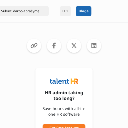
LT
Bloge
HR admin taking
too long?
Save hours with all-in-
one HR software
Get Free Account