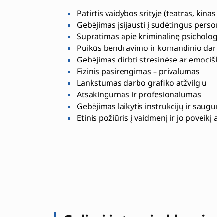
Patirtis vaidybos srityje (teatras, kinas
Gebėjimas įsijausti į sudėtingus pers
Supratimas apie kriminalinę psicholog
Puikūs bendravimo ir komandinio darb
Gebėjimas dirbti stresinėse ar emocišk
Fizinis pasirengimas – privalumas
Lankstumas darbo grafiko atžvilgiu
Atsakingumas ir profesionalumas
Gebėjimas laikytis instrukcijų ir saugu
Etinis požiūris į vaidmenį ir jo poveikį 