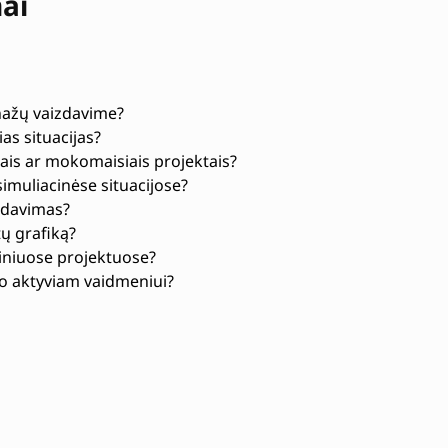
mai
nažų vaizdavime?
as situacijas?
iais ar mokomaisiais projektais?
muliacinėse situacijose?
zdavimas?
tų grafiką?
iniuose projektuose?
ngo aktyviam vaidmeniui?