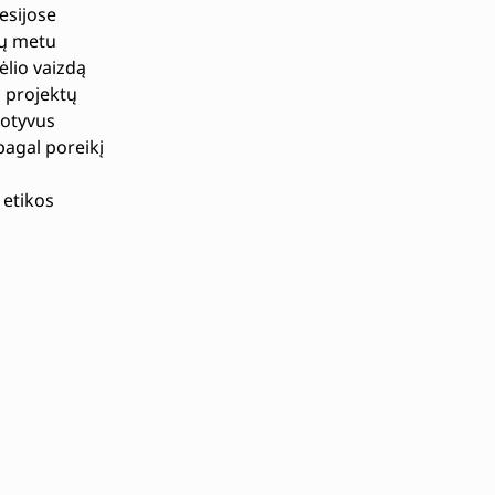
esijose
jų metu
ėlio vaizdą
 projektų
motyvus
pagal poreikį
 etikos