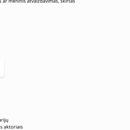
s ar meninis atvaizdavimas, skirtas
rijų
s aktoriais