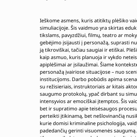
Ieškome asmens, kuris atitiktų plėšiko va
simuliacijoje. Šis vaidmuo yra skirtas e
tikslams, pavyzdžiui, filmų, teatro ar mo
gebėjimo įsijausti į personažą, suprasti nu
ją tikroviškai, tačiau saugiai ir etiškai. P
kaip asmuo, kuris planuoja ir vykdo netei
apiplėšimai ar įsilaužimai. Šiame kontekst
personažą įvairiose situacijose – nuo sc
institucijoms. Darbo pobūdis apima scenar
su režisieriais, instruktoriais ar kitais akto
saugumo protokolų, ypač dirbant su simuli
intensyvios ar emociškai įtemptos. Šis vai
bet ir supratimo apie teisėsaugos procesu
perteikti įtikinamą, bet nešlovinančią nusik
kurie domisi kriminaline psichologija, va
padedančių gerinti visuomenės saugumą. 