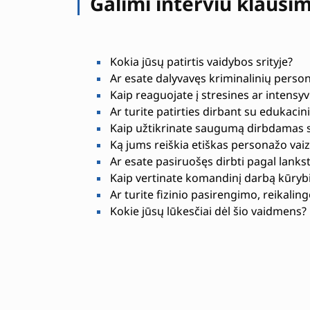
Galimi interviu klausi
Kokia jūsų patirtis vaidybos srityje?
Ar esate dalyvavęs kriminalinių perso
Kaip reaguojate į stresines ar intensyvi
Ar turite patirties dirbant su edukacin
Kaip užtikrinate saugumą dirbdamas si
Ką jums reiškia etiškas personažo vai
Ar esate pasiruošęs dirbti pagal lanks
Kaip vertinate komandinį darbą kūryb
Ar turite fizinio pasirengimo, reikali
Kokie jūsų lūkesčiai dėl šio vaidmens?