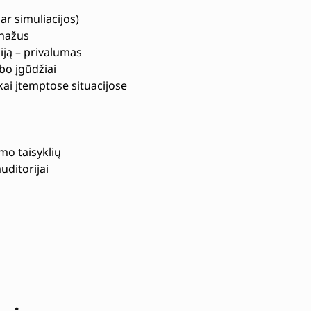
 ar simuliacijos)
onažus
iją – privalumas
o įgūdžiai
ai įtemptose situacijose
mo taisyklių
auditorijai