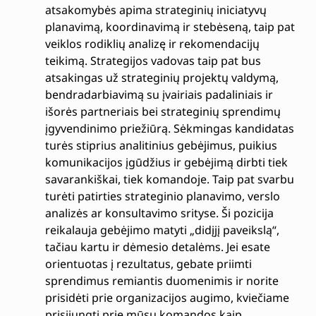
atsakomybės apima strateginių iniciatyvų
planavimą, koordinavimą ir stebėseną, taip pat
veiklos rodiklių analizę ir rekomendacijų
teikimą. Strategijos vadovas taip pat bus
atsakingas už strateginių projektų valdymą,
bendradarbiavimą su įvairiais padaliniais ir
išorės partneriais bei strateginių sprendimų
įgyvendinimo priežiūrą. Sėkmingas kandidatas
turės stiprius analitinius gebėjimus, puikius
komunikacijos įgūdžius ir gebėjimą dirbti tiek
savarankiškai, tiek komandoje. Taip pat svarbu
turėti patirties strateginio planavimo, verslo
analizės ar konsultavimo srityse. Ši pozicija
reikalauja gebėjimo matyti „didįjį paveikslą“,
tačiau kartu ir dėmesio detalėms. Jei esate
orientuotas į rezultatus, gebate priimti
sprendimus remiantis duomenimis ir norite
prisidėti prie organizacijos augimo, kviečiame
prisijungti prie mūsų komandos kaip