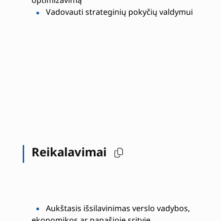
optimizavimą
Vadovauti strateginių pokyčių valdymui
Reikalavimai
Aukštasis išsilavinimas verslo vadybos,
ekonomikos ar panašioje srityje