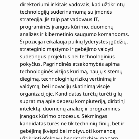
direktoriumi ir kitais vadovais, kad užtikrintų
technologijų suderinamumą su įmonės
strategija. Jis taip pat vadovaus IT,
programinės įrangos kūrimo, duomenų
analizės ir kibernetinio saugumo komandoms.
Ši pozicija reikalauja puikių lyderystės įgūdžių,
strateginio mąstymo ir gebėjimo valdyti
sudėtingus projektus bei technologinius
pokyčius. Pagrindinės atsakomybės apima
technologinės vizijos kūrimą, naujų sistemų
diegimą, technologinių rizikų vertinimą ir
valdymą, bei inovacijų skatinimą visoje
organizacijoje. Kandidatas turėtų turėti gilų
supratimą apie debesų kompiuteriją, dirbtinį
intelektą, duomenų analizę ir programinės
įrangos kūrimo procesus. Sėkmingas
kandidatas turės ne tik techninių žinių, bet ir
gebėjimą įkvėpti bei motyvuoti komandą,
užtikrinti efektyvų bendradarbiavimą tarp