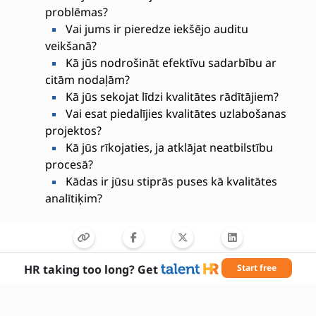
problēmas?
Vai jums ir pieredze iekšējo auditu
veikšanā?
Kā jūs nodrošināt efektīvu sadarbību ar
citām nodaļām?
Kā jūs sekojat līdzi kvalitātes rādītājiem?
Vai esat piedalījies kvalitātes uzlabošanas
projektos?
Kā jūs rīkojaties, ja atklājat neatbilstību
procesā?
Kādas ir jūsu stiprās puses kā kvalitātes
analītiķim?
HR taking too long? Get
Start free