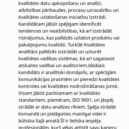
kvalitātes datu apkopošanu un analīzi,
atbilstības pārbaudes, procesu uzraudzību un
kvalitātes uzlabošanas iniciatīvu izstrādi.
Kandidātam jābūt spējīgam identificēt
tendences un neatbilstības, kā arī izstrādāt
risinājumus, kas palīdzēs uzlabot produktu vai
pakalpojumu kvalitāti. Turklāt Kvalitātes
analītiķis palīdzēs izstrādāt un uzturēt
kvalitātes vadības sistēmas, kā arī sagatavot
atskaites vadībai un auditoriem.Ideālais
kandidāts ir analītiski domājošs, ar spēcīgām
komunikācijas prasmēm un pieredzi kvalitātes
kontroles vai kvalitātes nodrošināšanas jomā.
Viņam jābūt pazīstamam ar kvalitātes
standartiem, piemēram, ISO 9001, un jāspēj
strādāt ar datu analīzes rīkiem. Spēja strādāt
komandā un pielāgoties mainīgai videi ir
būtiska šajā amatā.Šī ir lieliska iespēja
profesionālim, kurš vēlas attīstīt savu karjeru