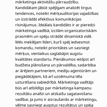
mārketinga aktivitāšu pārraudzību.
Kandidātam jābūt spējīgam analizēt tirgus
tendences, noteikt mērķauditorijas vajadzības
un izstrādāt efektīvus komunikācijas
risinājumus. Ideālais kandidāts ir ar pieredzi
mārketinga vadībā, izcilām organizatoriskām
prasmēm un spēju strādāt dinamiskā vidē.
Mēs meklējam līderi, kurš spēj iedvesmot
komandu, noteikt prioritātes un sasniegt
mērķus, vienlaikus saglabājot augstu
kvalitātes standartu. Pienākumos ietilpst arī
budžeta plānošana un pārvaldība, sadarbība
ar ārējiem partneriem, mediju aģentūrām un
piegādātājiem, kā arī uzņēmuma tēla
uzturēšana sabiedrībā. Mārketinga vadītājs
būs arī atbildīgs par mārketinga kampaņu
rezultātu analīzi un atskaišu sagatavošanu
vadībai. Ja jums ir aizraušanās ar mārketingu,
vēlme sasniegt augstus rezultātus un spēja