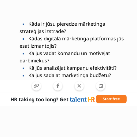
Kāda ir jūsu pieredze mārketinga
stratēģijas izstrādē?
Kādas digitālā mārketinga platformas jūs
esat izmantojis?
Kā jūs vadāt komandu un motivējat
darbiniekus?
Kā jūs analizējat kampaņu efektivitāti?
Kā jūs sadalāt mārketinga budžetu?
Kā jūs risināt konfliktus starp nodaļām?
Kādas ir jūsu stiprās puses kā līderim?
Kā jūs sekojat līdzi tirgus tendencēm?
HR taking too long? Get
Start free
Kā jūs nodrošināt zīmola konsekvenci
dažādos kanālos?
Kā jūs sadarbojaties ar ārējiem partneriem
un aģentūrām?