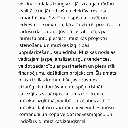
veicina nodaļas izaugsmi, jāuzrauga mācību
kvalitāte un jānodrošina efektīva resursu
izmantošana. Svarīga ir spēja motivēt un
iedvesmot komandu, kā arī uzturēt pozitīvu un
radošu darba vidi. Jūs būsiet atbildīgs par
jaunu talantu piesaisti, mūzikas projektu
īstenošanu un mūzikas izglītības
popularizēšanu sabiedrībā. Mūzikas nodaļas
vadītājam jāspēj analizēt tirgus tendences,
veidot sadarbību ar partneriem un piesaistīt
finansējumu dažādiem projektiem. Šis amats
prasa izcilas komunikācijas prasmes,
stratēģisko domāšanu un spēju risināt
sarežģītas situācijas. Ja jums ir pieredze
mūzikas izglītībā, vadībā un vēlaties attīstīt
mūzikas kultūru, aicinām pievienoties mūsu
komandai un kopā veidot iedvesmojošu un
radošu vidi mūzikas izaugsmei.