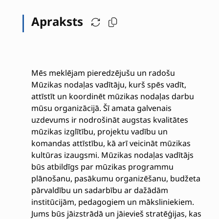
Apraksts
Mēs meklējam pieredzējušu un radošu
Mūzikas nodaļas vadītāju, kurš spēs vadīt,
attīstīt un koordinēt mūzikas nodaļas darbu
mūsu organizācijā. Šī amata galvenais
uzdevums ir nodrošināt augstas kvalitātes
mūzikas izglītību, projektu vadību un
komandas attīstību, kā arī veicināt mūzikas
kultūras izaugsmi. Mūzikas nodaļas vadītājs
būs atbildīgs par mūzikas programmu
plānošanu, pasākumu organizēšanu, budžeta
pārvaldību un sadarbību ar dažādām
institūcijām, pedagogiem un māksliniekiem.
Jums būs jāizstrādā un jāievieš stratēģijas, kas