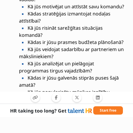
Kā jūs motivējat un attīstāt savu komandu?
Kādas stratēģijas izmantojat nodaļas
attīstībai?
Kā jūs risināt sarežģītas situācijas
komandā?
Kādas ir jūsu prasmes budžeta plānošanā?
Kā jūs veidojat sadarbību ar partneriem un
māksliniekiem?
Kā jūs analizējat un pielāgojat
programmas tirgus vajadzībām?
Kādas ir jūsu galvenās stiprās puses šajā
amatā?
Kā jūs popularizētu mūzikas izglītību
sabiedrībā?
Kā jūs piesaistītu jaunus talantus nodaļai?
HR taking too long? Get
Start free