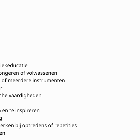
iekeducatie
jongeren of volwassenen
 of meerdere instrumenten
r
che vaardigheden
en te inspireren
g
rken bij optredens of repetities
len