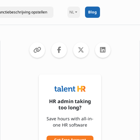
NL
Blog
HR admin taking
too long?
Save hours with all-in-
one HR software
Get Free Account