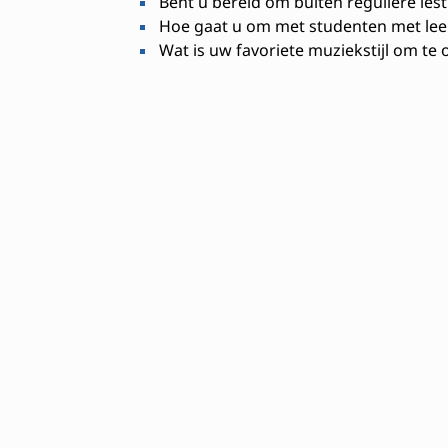
Bent u bereid om buiten reguliere lest
Hoe gaat u om met studenten met lee
Wat is uw favoriete muziekstijl om t
Benodigde vaardighede
Instrumentale vaardigheid
Lesgeven