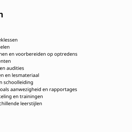
n
eklessen
oelen
enen en voorbereiden op optredens
enten
en audities
 en lesmateriaal
 schoolleiding
zoals aanwezigheid en rapportages
ling en trainingen
illende leerstijlen