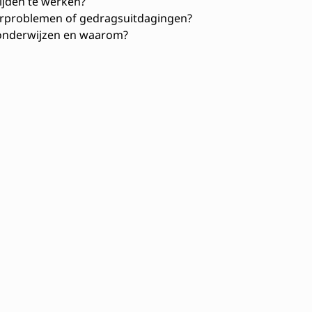
ijden te werken?
rproblemen of gedragsuitdagingen?
e onderwijzen en waarom?
n
Muziektheorie