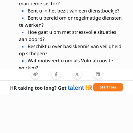
maritieme sector?
Bent u in het bezit van een dienstboekje?
Bent u bereid om onregelmatige diensten
te werken?
Hoe gaat u om met stressvolle situaties
aan boord?
Beschikt u over basiskennis van veiligheid
op schepen?
Wat motiveert u om als Volmatroos te
werken?
Bent u fysiek in staat om zware
werkzaamheden uit te voeren?
HR taking too long? Get
Start free
Hoe werkt u samen met andere
bemanningsleden?
Bent u flexibel inzetbaar qua werktijden en
locaties?
Heeft u interesse om door te groeien
binnen de maritieme sector?