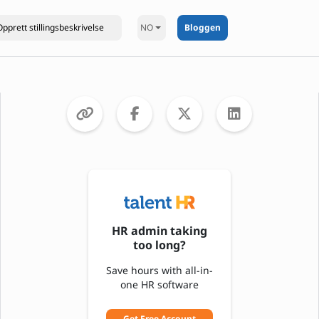
NO
Bloggen
HR admin taking
too long?
Save hours with all-in-
one HR software
Get Free Account