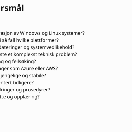
ørsmål
rasjon av Windows og Linux systemer?
 så fall hvilke plattformer?
ateringer og systemvedlikehold?
øste et komplekst teknisk problem?
g og feilsøking?
nger som Azure eller AWS?
jengelige og stabile?
ntert tidligere?
inger og prosedyrer?
tte og opplæring?