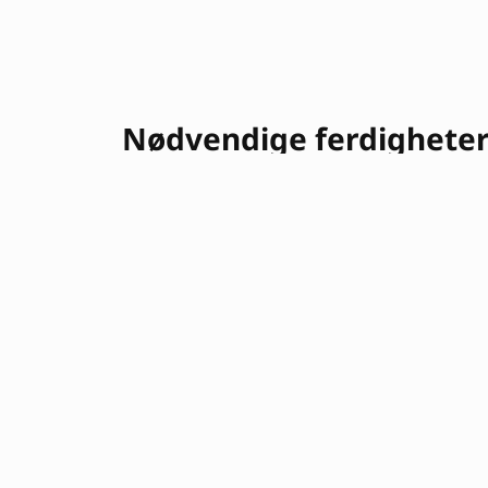
Nødvendige ferdighete
Windows Server
Linux
Nettverkskonfigurasjon
Skriptprogramm
Sikkerhetsprotokoller
Azure