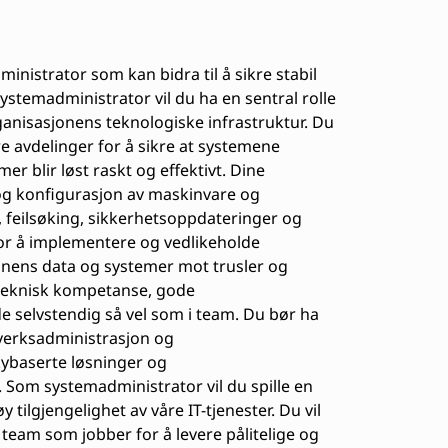
inistrator som kan bidra til å sikre stabil
systemadministrator vil du ha en sentral rolle
ganisasjonens teknologiske infrastruktur. Du
e avdelinger for å sikre at systemene
r blir løst raskt og effektivt. Dine
 og konfigurasjon av maskinvare og
 feilsøking, sikkerhetsoppdateringer og
for å implementere og vedlikeholde
jonens data og systemer mot trusler og
 teknisk kompetanse, gode
e selvstendig så vel som i team. Du bør ha
tverksadministrasjon og
skybaserte løsninger og
 Som systemadministrator vil du spille en
øy tilgjengelighet av våre IT-tjenester. Du vil
team som jobber for å levere pålitelige og