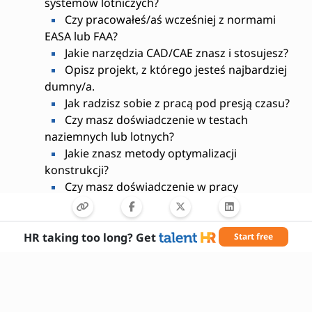
systemów lotniczych?
Czy pracowałeś/aś wcześniej z normami
EASA lub FAA?
Jakie narzędzia CAD/CAE znasz i stosujesz?
Opisz projekt, z którego jesteś najbardziej
dumny/a.
Jak radzisz sobie z pracą pod presją czasu?
Czy masz doświadczenie w testach
naziemnych lub lotnych?
Jakie znasz metody optymalizacji
konstrukcji?
Czy masz doświadczenie w pracy
zespołowej w środowisku inżynierskim?
Jakie są Twoje oczekiwania względem
rozwoju zawodowego?
HR taking too long? Get
Start free
Czy jesteś gotowy/a do podróży
służbowych?