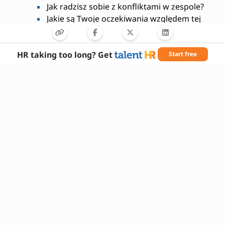
Jak radzisz sobie z konfliktami w zespole?
Jakie są Twoje oczekiwania względem tej
roli?
Jakie znasz najlepsze praktyki w
zarządzaniu programami IT?
HR taking too long? Get
Start free
Wymagane umiejętności