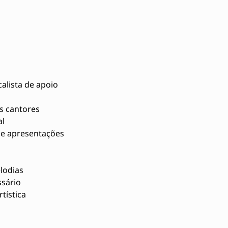
alista de apoio
s cantores
al
s e apresentações
lodias
ssário
tística