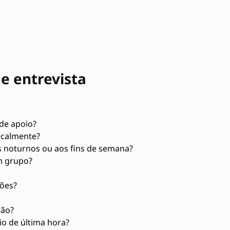
e entrevista
de apoio?
ocalmente?
s noturnos ou aos fins de semana?
m grupo?
ções?
ção?
o de última hora?