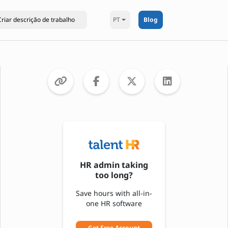
PT
Blog
HR admin taking
too long?
Save hours with all-in-
one HR software
Get Free Account