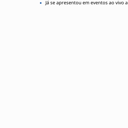
Já se apresentou em eventos ao vivo 
Habilidades necessárias
Afinação vocal
Harmonia