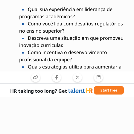
Qual sua experiência em liderança de
programas acadêmicos?
Como você lida com desafios regulatórios
no ensino superior?
Descreva uma situação em que promoveu
inovação curricular.
Como incentiva o desenvolvimento
profissional da equipe?
Quais estratégias utiliza para aumentar a
empregabilidade dos alunos?
Como gerencia conflitos entre docentes e
alunos?
HR taking too long? Get
Start free
Possui experiência em processos de
acreditação?
Como promove a integração entre ensino,
pesquisa e extensão?
Quais ferramentas tecnológicas utiliza na
gestão acadêmica?