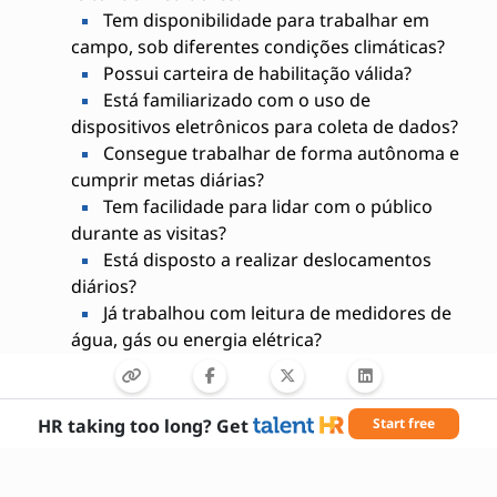
Tem disponibilidade para trabalhar em
campo, sob diferentes condições climáticas?
Possui carteira de habilitação válida?
Está familiarizado com o uso de
dispositivos eletrônicos para coleta de dados?
Consegue trabalhar de forma autônoma e
cumprir metas diárias?
Tem facilidade para lidar com o público
durante as visitas?
Está disposto a realizar deslocamentos
diários?
Já trabalhou com leitura de medidores de
água, gás ou energia elétrica?
Tem disponibilidade para início imediato?
Está disposto a participar de treinamentos
oferecidos pela empresa?
HR taking too long? Get
Start free