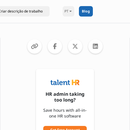
PT
Blog
HR admin taking
too long?
Save hours with all-in-
one HR software
Get Free Account