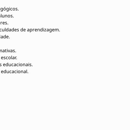
gógicos.
lunos.
res.
ficuldades de aprendizagem.
dade.
mativas.
escolar.
s educacionais.
 educacional.