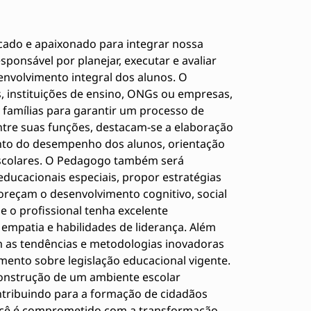
ado e apaixonado para integrar nossa
sponsável por planejar, executar e avaliar
nvolvimento integral dos alunos. O
 instituições de ensino, ONGs ou empresas,
famílias para garantir um processo de
ntre suas funções, destacam-se a elaboração
to do desempenho dos alunos, orientação
escolares. O Pedagogo também será
educacionais especiais, propor estratégias
oreçam o desenvolvimento cognitivo, social
e o profissional tenha excelente
 empatia e habilidades de liderança. Além
m as tendências e metodologias inovadoras
nto sobre legislação educacional vigente.
onstrução de um ambiente escolar
ntribuindo para a formação de cidadãos
você é comprometido com a transformação