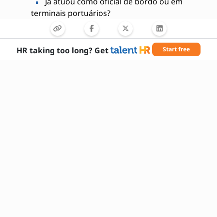
Já atuou como oficial de bordo ou em
terminais portuários?
Possui formação em Engenharia Naval ou
Ciências Náuticas?
Como você lida com situações de
HR taking too long? Get
Start free
emergência no mar?
Tem experiência em liderar equipes
técnicas?
Está familiarizado com auditorias e
inspeções regulatórias?
Quais sistemas de gestão marítima você já
utilizou?
Você possui certificações marítimas
válidas?
Qual seu nível de proficiência em inglês?
Está disposto a trabalhar em regime de
plantão?