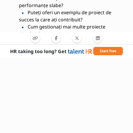
performanțe slabe?
Puteți oferi un exemplu de proiect de
succes la care ați contribuit?
Cum gestionați mai multe proiecte
simultan?
Ce metode folosiți pentru a identifica
oportunități de creștere?
HR taking too long? Get
Start free
Cum vă mențineți la curent cu tendințele
din industrie?
Cum reacționați în fața rezistenței la
schimbare din partea clienților?
Ce instrumente de analiză utilizați
frecvent?
Cum vă asigurați că soluțiile propuse sunt
implementate eficient?
Ce vă motivează să lucrați în domeniul
consultanței de afaceri?