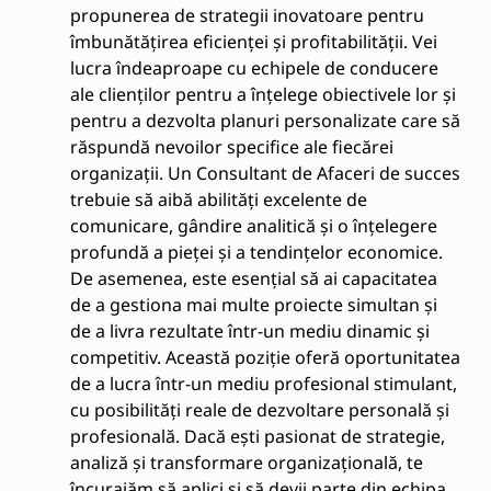
propunerea de strategii inovatoare pentru
îmbunătățirea eficienței și profitabilității. Vei
lucra îndeaproape cu echipele de conducere
ale clienților pentru a înțelege obiectivele lor și
pentru a dezvolta planuri personalizate care să
răspundă nevoilor specifice ale fiecărei
organizații. Un Consultant de Afaceri de succes
trebuie să aibă abilități excelente de
comunicare, gândire analitică și o înțelegere
profundă a pieței și a tendințelor economice.
De asemenea, este esențial să ai capacitatea
de a gestiona mai multe proiecte simultan și
de a livra rezultate într-un mediu dinamic și
competitiv. Această poziție oferă oportunitatea
de a lucra într-un mediu profesional stimulant,
cu posibilități reale de dezvoltare personală și
profesională. Dacă ești pasionat de strategie,
analiză și transformare organizațională, te
încurajăm să aplici și să devii parte din echipa