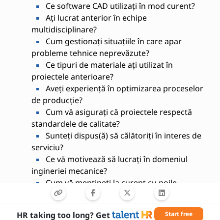
Ce software CAD utilizați în mod curent?
Ați lucrat anterior în echipe
multidisciplinare?
Cum gestionați situațiile în care apar
probleme tehnice neprevăzute?
Ce tipuri de materiale ați utilizat în
proiectele anterioare?
Aveți experiență în optimizarea proceselor
de producție?
Cum vă asigurați că proiectele respectă
standardele de calitate?
Sunteți dispus(ă) să călătoriți în interes de
serviciu?
Ce vă motivează să lucrați în domeniul
ingineriei mecanice?
Cum vă mențineți la curent cu noile
tehnologii din domeniu?
HR taking too long? Get
Start free