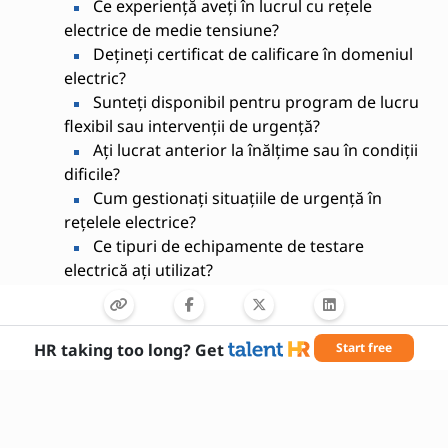
Ce experiență aveți în lucrul cu rețele
electrice de medie tensiune?
Dețineți certificat de calificare în domeniul
electric?
Sunteți disponibil pentru program de lucru
flexibil sau intervenții de urgență?
Ați lucrat anterior la înălțime sau în condiții
dificile?
Cum gestionați situațiile de urgență în
rețelele electrice?
Ce tipuri de echipamente de testare
electrică ați utilizat?
Aveți permis de conducere categoria B?
Cum asigurați respectarea normelor de
siguranță în timpul lucrului?
HR taking too long? Get
Start free
Puteți interpreta planuri și scheme
electrice?
Ce tipuri de proiecte electrice ați realizat
anterior?