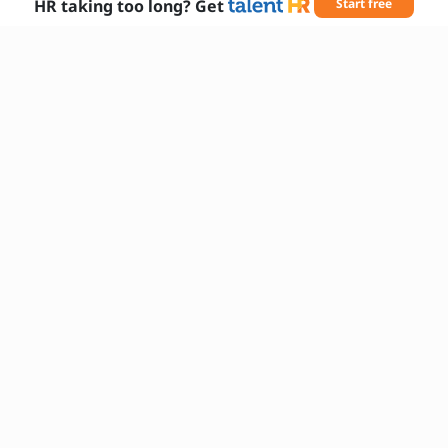
HR taking too long? Get
Start free
Abilități necesare
planificare strategică