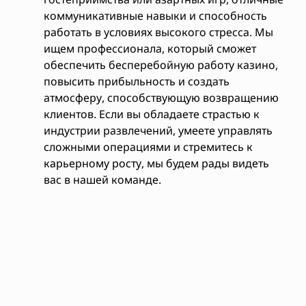
коммуникативные навыки и способность
работать в условиях высокого стресса. Мы
ищем профессионала, который сможет
обеспечить бесперебойную работу казино,
повысить прибыльность и создать
атмосферу, способствующую возвращению
клиентов. Если вы обладаете страстью к
индустрии развлечений, умеете управлять
сложными операциями и стремитесь к
карьерному росту, мы будем рады видеть
вас в нашей команде.