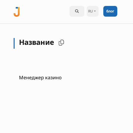
RU
блог
Название
Менеджер казино