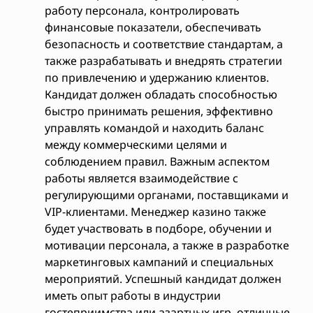
работу персонала, контролировать
финансовые показатели, обеспечивать
безопасность и соответствие стандартам, а
также разрабатывать и внедрять стратегии
по привлечению и удержанию клиентов.
Кандидат должен обладать способностью
быстро принимать решения, эффективно
управлять командой и находить баланс
между коммерческими целями и
соблюдением правил. Важным аспектом
работы является взаимодействие с
регулирующими органами, поставщиками и
VIP-клиентами. Менеджер казино также
будет участвовать в подборе, обучении и
мотивации персонала, а также в разработке
маркетинговых кампаний и специальных
мероприятий. Успешный кандидат должен
иметь опыт работы в индустрии
гостеприимства или азартных игр, отличные