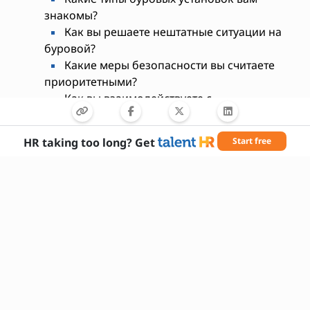
знакомы?
Как вы решаете нештатные ситуации на
буровой?
Какие меры безопасности вы считаете
приоритетными?
Как вы взаимодействуете с
подрядчиками и инженерами?
Какие программы или ПО вы
HR taking too long? Get
Start free
используете в работе?
Есть ли у вас действующие
удостоверения и допуски?
Как вы обучаете и мотивируете свою
команду?
Готовы ли вы работать в удалённых
регионах?