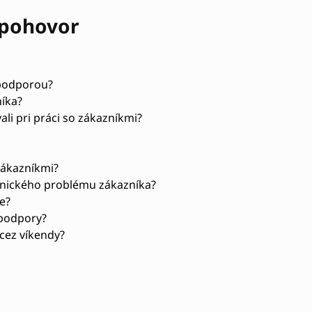
 pohovor
 podporou?
níka?
li pri práci so zákazníkmi?
 zákazníkmi?
chnického problému zákazníka?
e?
 podpory?
cez víkendy?