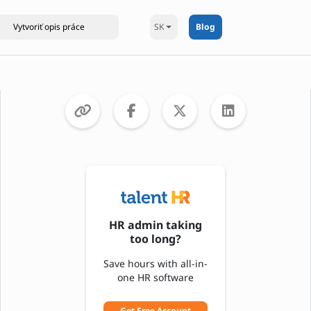
SK
Blog
HR admin taking
too long?
Save hours with all-in-
one HR software
Get Free Account