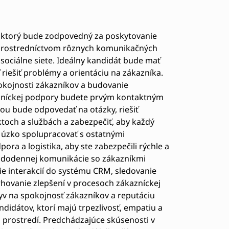
, ktorý bude zodpovedný za poskytovanie
prostredníctvom rôznych komunikačných
o sociálne siete. Ideálny kandidát bude mať
riešiť problémy a orientáciu na zákazníka.
pokojnosti zákazníkov a budovanie
azníckej podpory budete prvým kontaktným
ou bude odpovedať na otázky, riešiť
toch a službách a zabezpečiť, aby každý
 úzko spolupracovať s ostatnými
ora a logistika, aby ste zabezpečili rýchle a
aždodennej komunikácie so zákazníkmi
e interakcií do systému CRM, sledovanie
hovanie zlepšení v procesoch zákazníckej
yv na spokojnosť zákazníkov a reputáciu
ndidátov, ktorí majú trpezlivosť, empatiu a
 prostredí. Predchádzajúce skúsenosti v