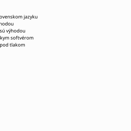
lovenskom jazyku
ýhodou
 sú výhodou
rskym softvérom
 pod tlakom