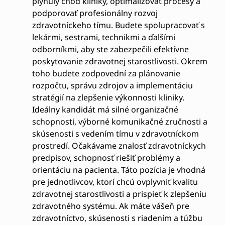
plynulý chod kliniky, optimalizovať procesy a
podporovať profesionálny rozvoj
zdravotníckeho tímu. Budete spolupracovať s
lekármi, sestrami, technikmi a ďalšími
odborníkmi, aby ste zabezpečili efektívne
poskytovanie zdravotnej starostlivosti. Okrem
toho budete zodpovední za plánovanie
rozpočtu, správu zdrojov a implementáciu
stratégií na zlepšenie výkonnosti kliniky.
Ideálny kandidát má silné organizačné
schopnosti, výborné komunikačné zručnosti a
skúsenosti s vedením tímu v zdravotníckom
prostredí. Očakávame znalosť zdravotníckych
predpisov, schopnosť riešiť problémy a
orientáciu na pacienta. Táto pozícia je vhodná
pre jednotlivcov, ktorí chcú ovplyvniť kvalitu
zdravotnej starostlivosti a prispieť k zlepšeniu
zdravotného systému. Ak máte vášeň pre
zdravotníctvo, skúsenosti s riadením a túžbu