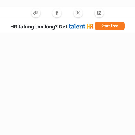
HR taking too long? Get
Start free
Požadované zručnosti
Organizačné schopnosti