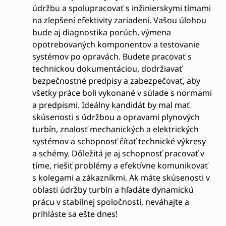
údržbu a spolupracovať s inžinierskymi tímami
na zlepšení efektivity zariadení. Vašou úlohou
bude aj diagnostika porúch, výmena
opotrebovaných komponentov a testovanie
systémov po opravách. Budete pracovať s
technickou dokumentáciou, dodržiavať
bezpečnostné predpisy a zabezpečovať, aby
všetky práce boli vykonané v súlade s normami
a predpismi. Ideálny kandidát by mal mať
skúsenosti s údržbou a opravami plynových
turbín, znalosť mechanických a elektrických
systémov a schopnosť čítať technické výkresy
a schémy. Dôležitá je aj schopnosť pracovať v
tíme, riešiť problémy a efektívne komunikovať
s kolegami a zákazníkmi. Ak máte skúsenosti v
oblasti údržby turbín a hľadáte dynamickú
prácu v stabilnej spoločnosti, neváhajte a
prihláste sa ešte dnes!