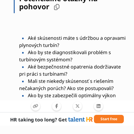
pohovor
Aké skúsenosti máte s údržbou a opravami
plynových turbín?
Ako by ste diagnostikovali problém s
turbínovým systémom?
Aké bezpečnostné opatrenia dodržiavate
pri práci s turbínami?
Mali ste niekedy skúsenosť s riešením
nečakaných porúch? Ako ste postupovali?
Ako by ste zabezpečili optimálny výkon
turbíny?
Aké technické nástroje a softvér používate
pri práci?
HR taking too long? Get
Start free
Ako zvládate prácu pod tlakom a v
náročných podmienkach?