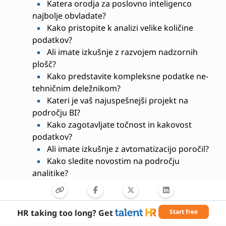
Katera orodja za poslovno inteligenco
najbolje obvladate?
Kako pristopite k analizi velike količine
podatkov?
Ali imate izkušnje z razvojem nadzornih
plošč?
Kako predstavite kompleksne podatke ne-
tehničnim deležnikom?
Kateri je vaš najuspešnejši projekt na
področju BI?
Kako zagotavljate točnost in kakovost
podatkov?
Ali imate izkušnje z avtomatizacijo poročil?
Kako sledite novostim na področju
analitike?
Kakšna je vaša izkušnja z delom v
multidisciplinarnih timih?
Kako merite učinkovitost BI rešitev?
HR taking too long? Get
Start free