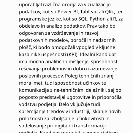
uporabljal različna orodja za vizualizacijo
podatkov, kot so Power BI, Tableau ali Qlik, ter
programske jezike, kot so SQL, Python ali R, za
obdelavo in analizo podatkov. Prav tako bo
odgovoren za vzdrževanje in razvoj
podatkovnih modelov, poročil in nadzornih
plošč, ki bodo omogočali vpogled v ključne
kazalnike uspešnosti (KPI). Idealni kandidat
ima močno analitično mišljenje, sposobnost
reševanja problemov in dobro razumevanje
poslovnih procesov. Poleg tehničnih znanj
mora imeti tudi sposobnost učinkovite
komunikacije z ne-tehničnimi deležniki, saj bo
pogosto predstavljal ugotovitve in priporočila
vodstvu podjetja. Delo vključuje tudi
spremljanje trendov v industriji, iskanje novih
priložnosti za izboljšanje učinkovitosti in
sodelovanje pri digitalni transformaciji
podjetja. Kandidat mora biti samoiniciativen,