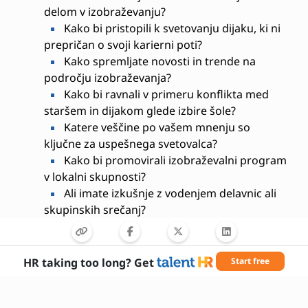
delom v izobraževanju?
Kako bi pristopili k svetovanju dijaku, ki ni
prepričan o svoji karierni poti?
Kako spremljate novosti in trende na
področju izobraževanja?
Kako bi ravnali v primeru konflikta med
staršem in dijakom glede izbire šole?
Katere veščine po vašem mnenju so
ključne za uspešnega svetovalca?
Kako bi promovirali izobraževalni program
v lokalni skupnosti?
Ali imate izkušnje z vodenjem delavnic ali
skupinskih srečanj?
Kako bi se lotili priprave informativnega
gradiva?
Kakšne so vaše pričakovanja glede
HR taking too long? Get
Start free
nadaljnjega strokovnega razvoja?