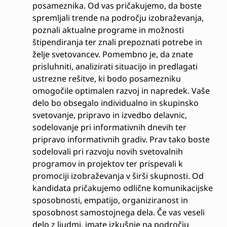
posameznika. Od vas pričakujemo, da boste
spremljali trende na področju izobraževanja,
poznali aktualne programe in možnosti
štipendiranja ter znali prepoznati potrebe in
želje svetovancev. Pomembno je, da znate
prisluhniti, analizirati situacijo in predlagati
ustrezne rešitve, ki bodo posamezniku
omogočile optimalen razvoj in napredek. Vaše
delo bo obsegalo individualno in skupinsko
svetovanje, pripravo in izvedbo delavnic,
sodelovanje pri informativnih dnevih ter
pripravo informativnih gradiv. Prav tako boste
sodelovali pri razvoju novih svetovalnih
programov in projektov ter prispevali k
promociji izobraževanja v širši skupnosti. Od
kandidata pričakujemo odlične komunikacijske
sposobnosti, empatijo, organiziranost in
sposobnost samostojnega dela. Če vas veseli
delo z ljudmi, imate izkušnje na področju