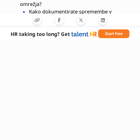
omrežja?
Kako dokumentirate spremembe v
omrežju?
Kako komunicirate z ne-tehničnimi
uporabniki pri reševanju težav?
HR taking too long? Get
Start free
Potrebne veščine