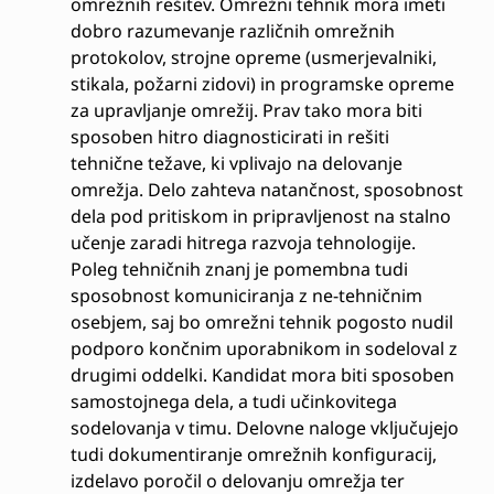
omrežnih rešitev. Omrežni tehnik mora imeti
dobro razumevanje različnih omrežnih
protokolov, strojne opreme (usmerjevalniki,
stikala, požarni zidovi) in programske opreme
za upravljanje omrežij. Prav tako mora biti
sposoben hitro diagnosticirati in rešiti
tehnične težave, ki vplivajo na delovanje
omrežja. Delo zahteva natančnost, sposobnost
dela pod pritiskom in pripravljenost na stalno
učenje zaradi hitrega razvoja tehnologije.
Poleg tehničnih znanj je pomembna tudi
sposobnost komuniciranja z ne-tehničnim
osebjem, saj bo omrežni tehnik pogosto nudil
podporo končnim uporabnikom in sodeloval z
drugimi oddelki. Kandidat mora biti sposoben
samostojnega dela, a tudi učinkovitega
sodelovanja v timu. Delovne naloge vključujejo
tudi dokumentiranje omrežnih konfiguracij,
izdelavo poročil o delovanju omrežja ter