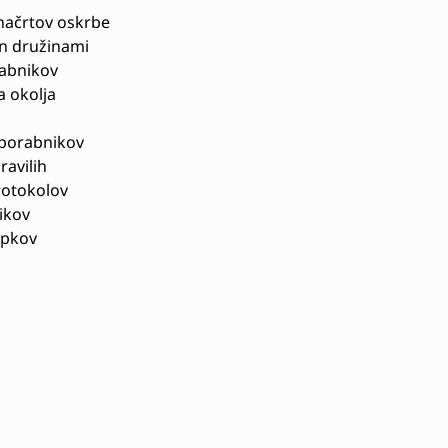
 načrtov oskrbe
n družinami
rabnikov
 okolja
uporabnikov
avilih
rotokolov
ikov
opkov