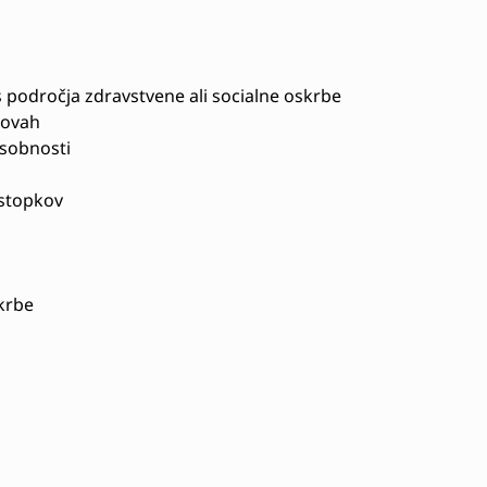
s področja zdravstvene ali socialne oskrbe
novah
sobnosti
stopkov
krbe