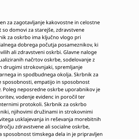
en za zagotavljanje kakovostne in celostne
t so domovi za starejše, zdravstvene
ik za oskrbo ima ključno vlogo pri
cialnega dobrega počutja posameznikov, ki
lih ali zdravstveni oskrbi. Glavne naloge
dualiziranih načrtov oskrbe, sodelovanje z
n drugimi strokovnjaki, spremljanje
arnega in spodbudnega okolja. Skrbnik za
e sposobnosti, empatijo in sposobnost
v. Poleg neposredne oskrbe uporabnikov je
itev, vodenje evidenc in poročil ter
nternimi protokoli. Skrbnik za oskrbo
iki, njihovimi družinami in strokovnimi
itega usklajevanja in reševanja morebitnih
dročju zdravstvene ali socialne oskrbe,
sposobnost timskega dela in je pripravljen