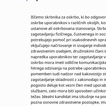
Iščemo skrbnika za oskrbo, ki bo odgovor
oskrbe uporabnikov v različnih okoljih, ko
ustanove ali oskrbovana stanovanja. Skrbn
zagotavljanju fizičnega, čustvenega in so
potrebujejo pomoč pri vsakodnevnih opravi
vključujejo načrtovanje in izvajanje indivi
zdravstvenim osebjem, družinskimi člani i
napredka uporabnikov ter zagotavljanje v
oskrbo mora imeti odlične komunikacijsk
hitrega odzivanja na potrebe uporabniko
pomemben tudi nadzor nad kakovostjo stor
zagotavljanje skladnosti z zakonodajo in i
pogosto deluje kot vezni člen med uporabn
službami, zato mora biti sposoben učinkov
težav. Idealni kandidat ima izkušnje na po
pozna osnovne zdravstvene postopke, ima 