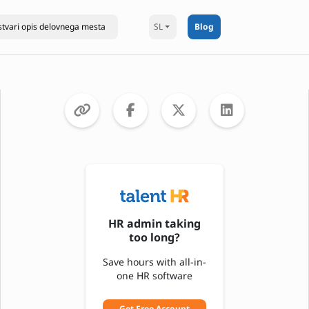
SL
Blog
HR admin taking
too long?
Save hours with all-in-
one HR software
Get Free Account