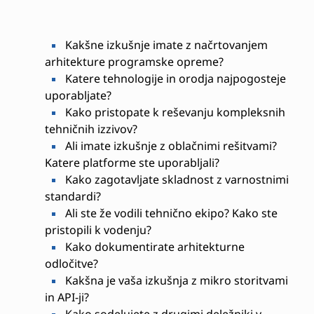
Kakšne izkušnje imate z načrtovanjem
arhitekture programske opreme?
Katere tehnologije in orodja najpogosteje
uporabljate?
Kako pristopate k reševanju kompleksnih
tehničnih izzivov?
Ali imate izkušnje z oblačnimi rešitvami?
Katere platforme ste uporabljali?
Kako zagotavljate skladnost z varnostnimi
standardi?
Ali ste že vodili tehnično ekipo? Kako ste
pristopili k vodenju?
Kako dokumentirate arhitekturne
odločitve?
Kakšna je vaša izkušnja z mikro storitvami
in API-ji?
Kako sodelujete z drugimi deležniki v