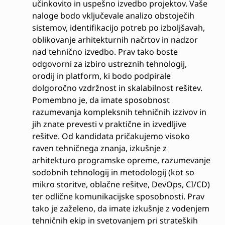
učinkovito in uspešno izvedbo projektov. Vaše
naloge bodo vključevale analizo obstoječih
sistemov, identifikacijo potreb po izboljšavah,
oblikovanje arhitekturnih načrtov in nadzor
nad tehnično izvedbo. Prav tako boste
odgovorni za izbiro ustreznih tehnologij,
orodij in platform, ki bodo podpirale
dolgoročno vzdržnost in skalabilnost rešitev.
Pomembno je, da imate sposobnost
razumevanja kompleksnih tehničnih izzivov in
jih znate prevesti v praktične in izvedljive
rešitve. Od kandidata pričakujemo visoko
raven tehničnega znanja, izkušnje z
arhitekturo programske opreme, razumevanje
sodobnih tehnologij in metodologij (kot so
mikro storitve, oblačne rešitve, DevOps, CI/CD)
ter odlične komunikacijske sposobnosti. Prav
tako je zaželeno, da imate izkušnje z vodenjem
tehničnih ekip in svetovanjem pri strateških