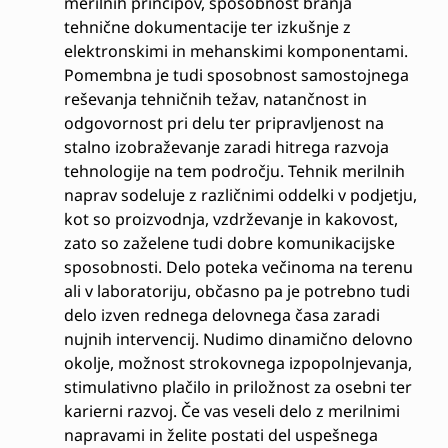
merilnih principov, sposobnost branja
tehnične dokumentacije ter izkušnje z
elektronskimi in mehanskimi komponentami.
Pomembna je tudi sposobnost samostojnega
reševanja tehničnih težav, natančnost in
odgovornost pri delu ter pripravljenost na
stalno izobraževanje zaradi hitrega razvoja
tehnologije na tem področju. Tehnik merilnih
naprav sodeluje z različnimi oddelki v podjetju,
kot so proizvodnja, vzdrževanje in kakovost,
zato so zaželene tudi dobre komunikacijske
sposobnosti. Delo poteka večinoma na terenu
ali v laboratoriju, občasno pa je potrebno tudi
delo izven rednega delovnega časa zaradi
nujnih intervencij. Nudimo dinamično delovno
okolje, možnost strokovnega izpopolnjevanja,
stimulativno plačilo in priložnost za osebni ter
karierni razvoj. Če vas veseli delo z merilnimi
napravami in želite postati del uspešnega