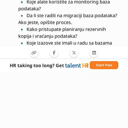
Koje alate koristite za monitoring baza
podataka?
Da li ste radili na migraciji baza podataka?
Ako jeste, opišite proces.
Kako pristupate planiranju rezervnih
kopija i vraćanju podataka?
Koje izazove ste imali u radu sa bazama
podataka i kako ste ih rešili?
Kako sarađujete sa timovima za razvoj
softvera?
HR taking too long? Get
Start free
Koje sertifikate ili obuke imate iz oblasti
baza podataka?