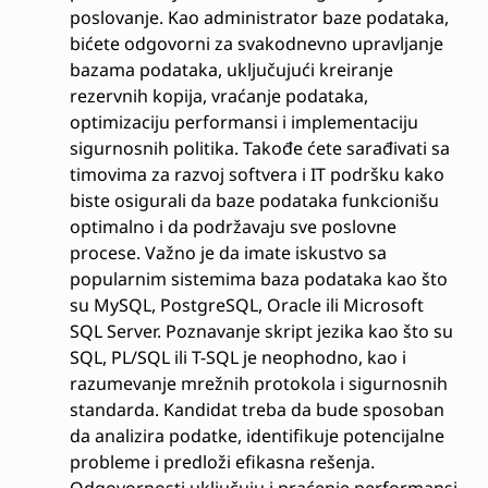
poslovanje. Kao administrator baze podataka,
bićete odgovorni za svakodnevno upravljanje
bazama podataka, uključujući kreiranje
rezervnih kopija, vraćanje podataka,
optimizaciju performansi i implementaciju
sigurnosnih politika. Takođe ćete sarađivati sa
timovima za razvoj softvera i IT podršku kako
biste osigurali da baze podataka funkcionišu
optimalno i da podržavaju sve poslovne
procese. Važno je da imate iskustvo sa
popularnim sistemima baza podataka kao što
su MySQL, PostgreSQL, Oracle ili Microsoft
SQL Server. Poznavanje skript jezika kao što su
SQL, PL/SQL ili T-SQL je neophodno, kao i
razumevanje mrežnih protokola i sigurnosnih
standarda. Kandidat treba da bude sposoban
da analizira podatke, identifikuje potencijalne
probleme i predloži efikasna rešenja.