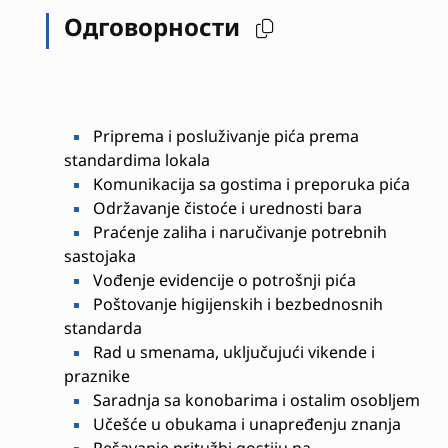
Одговорности
Priprema i posluživanje pića prema
standardima lokala
Komunikacija sa gostima i preporuka pića
Održavanje čistoće i urednosti bara
Praćenje zaliha i naručivanje potrebnih
sastojaka
Vođenje evidencije o potrošnji pića
Poštovanje higijenskih i bezbednosnih
standarda
Rad u smenama, uključujući vikende i
praznike
Saradnja sa konobarima i ostalim osobljem
Učešće u obukama i unapređenju znanja
Rešavanje pritužbi gostiju na