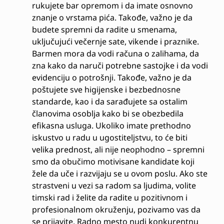
rukujete bar opremom i da imate osnovno
znanje o vrstama pića. Takođe, važno je da
budete spremni da radite u smenama,
uključujući večernje sate, vikende i praznike.
Barmen mora da vodi računa o zalihama, da
zna kako da naruči potrebne sastojke i da vodi
evidenciju o potrošnji. Takođe, važno je da
poštujete sve higijenske i bezbednosne
standarde, kao i da sarađujete sa ostalim
članovima osoblja kako bi se obezbedila
efikasna usluga. Ukoliko imate prethodno
iskustvo u radu u ugostiteljstvu, to će biti
velika prednost, ali nije neophodno – spremni
smo da obučimo motivisane kandidate koji
žele da uče i razvijaju se u ovom poslu. Ako ste
strastveni u vezi sa radom sa ljudima, volite
timski rad i želite da radite u pozitivnom i
profesionalnom okruženju, pozivamo vas da
se prijavite. Radno mesto nudi konkurentnu