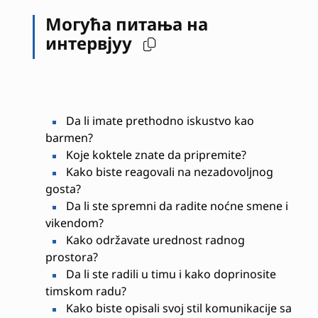
Могућа питања на
интервјуу
Da li imate prethodno iskustvo kao
barmen?
Koje koktele znate da pripremite?
Kako biste reagovali na nezadovoljnog
gosta?
Da li ste spremni da radite noćne smene i
vikendom?
Kako održavate urednost radnog
prostora?
Da li ste radili u timu i kako doprinosite
timskom radu?
Kako biste opisali svoj stil komunikacije sa