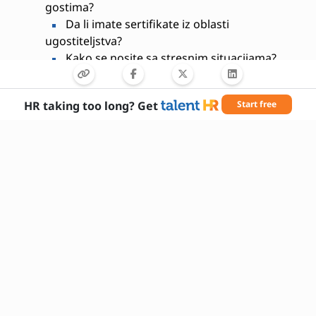
gostima?
Da li imate sertifikate iz oblasti
ugostiteljstva?
Kako se nosite sa stresnim situacijama?
Koje su vaše najveće prednosti kao
barmen?
HR taking too long? Get
Start free
Потребне вештине