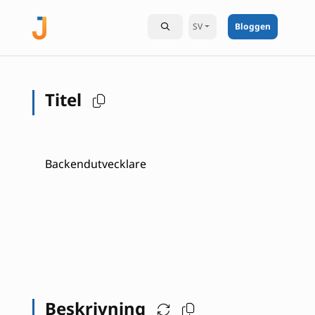
SV
Bloggen
Titel
Backendutvecklare
Beskrivning