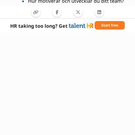
Hur motiverar och utvecklar du ditt team?
Vilka är de största utmaningarna du har
stött på inom QA och hur löste du dem?
HR taking too long? Get
Start free
Nödvändiga färdigheter