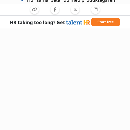
Hur samarbetar du med produktägaren?
HR taking too long? Get
Start free
Nödvändiga färdigheter