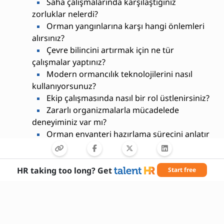
Saha çalışmalarında karşılaştığınız
zorluklar nelerdi?
Orman yangınlarına karşı hangi önlemleri
alırsınız?
Çevre bilincini artırmak için ne tür
çalışmalar yaptınız?
Modern ormancılık teknolojilerini nasıl
kullanıyorsunuz?
Ekip çalışmasında nasıl bir rol üstlenirsiniz?
Zararlı organizmalarla mücadelede
deneyiminiz var mı?
Orman envanteri hazırlama sürecini anlatır
mısınız?
Doğal afetlere karşı risk değerlendirmesi
nasıl yapılır?
HR taking too long? Get
Start free
Sürdürülebilir orman yönetimi hakkında
düşünceleriniz nelerdir?