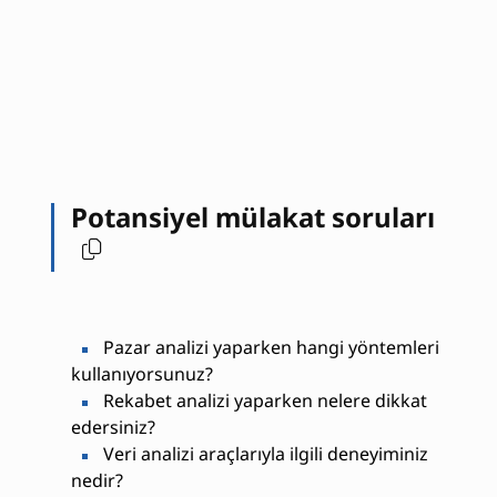
Potansiyel mülakat soruları
Pazar analizi yaparken hangi yöntemleri
kullanıyorsunuz?
Rekabet analizi yaparken nelere dikkat
edersiniz?
Veri analizi araçlarıyla ilgili deneyiminiz
nedir?