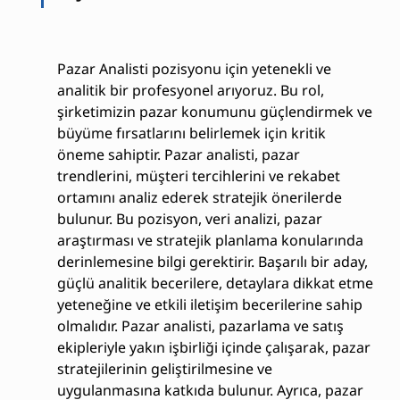
Pazar Analisti pozisyonu için yetenekli ve
analitik bir profesyonel arıyoruz. Bu rol,
şirketimizin pazar konumunu güçlendirmek ve
büyüme fırsatlarını belirlemek için kritik
öneme sahiptir. Pazar analisti, pazar
trendlerini, müşteri tercihlerini ve rekabet
ortamını analiz ederek stratejik önerilerde
bulunur. Bu pozisyon, veri analizi, pazar
araştırması ve stratejik planlama konularında
derinlemesine bilgi gerektirir. Başarılı bir aday,
güçlü analitik becerilere, detaylara dikkat etme
yeteneğine ve etkili iletişim becerilerine sahip
olmalıdır. Pazar analisti, pazarlama ve satış
ekipleriyle yakın işbirliği içinde çalışarak, pazar
stratejilerinin geliştirilmesine ve
uygulanmasına katkıda bulunur. Ayrıca, pazar