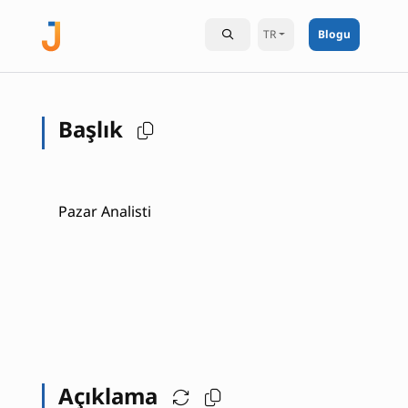
TR
Blogu
Başlık
Pazar Analisti
Açıklama