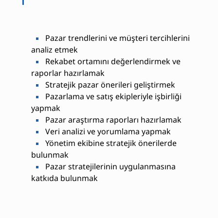
Pazar trendlerini ve müşteri tercihlerini
analiz etmek
Rekabet ortamını değerlendirmek ve
raporlar hazırlamak
Stratejik pazar önerileri geliştirmek
Pazarlama ve satış ekipleriyle işbirliği
yapmak
Pazar araştırma raporları hazırlamak
Veri analizi ve yorumlama yapmak
Yönetim ekibine stratejik önerilerde
bulunmak
Pazar stratejilerinin uygulanmasına
katkıda bulunmak