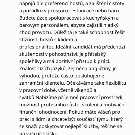
nápojů dle preferencí hostů, a zajištění čistoty
a pořádku v prostoru restaurace nebo baru.
Budete úzce spolupracovat s kuchyňským a
barovým personálem, abyste zajistili hladký
chod provozu. Důležitá je také schopnost řešit
stížnosti hostů s klidem a
profesionalitou.Ideální kandidát má předchozí
zkušenosti v pohostinství, je přátelský,
spolehlivý a má pozitivní přístup k práci.
Znalost cizích jazyků, zejména angličtiny, je
výhodou, protože často obsluhujeme i
zahraniční klientelu. Očekáváme také flexibilitu
v pracovní době, včetně víkendů a
svátků.Nabízíme příjemné pracovní prostředí,
možnost profesního růstu, školení a motivační
finanční ohodnocení. Pokud máte vášeň pro
práci s lidmi a chcete být součástí týmu, který
se snaží poskytovat nejlepší služby, těšíme se
na vaši přihlášku.