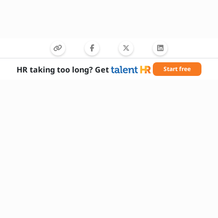
HR taking too long? Get
Start free
Potřebné dovednosti
Příprava kávy
Komunikace se zákazníky