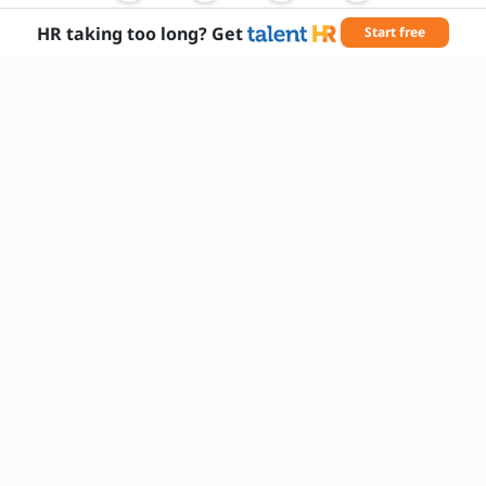
Netzwerkbereich?
Wie arbeiten Sie mit anderen IT-
HR taking too long? Get
Start free
Abteilungen zusammen?
Erforderliche Fähigkeiten