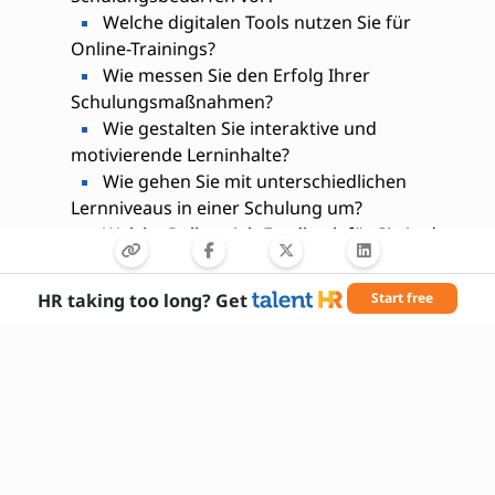
Welche digitalen Tools nutzen Sie für
Online-Trainings?
Wie messen Sie den Erfolg Ihrer
Schulungsmaßnahmen?
Wie gestalten Sie interaktive und
motivierende Lerninhalte?
Wie gehen Sie mit unterschiedlichen
Lernniveaus in einer Schulung um?
Welche Rolle spielt Feedback für Sie in der
Trainingsentwicklung?
Wie bleiben Sie über neue Lernmethoden
HR taking too long? Get
Start free
und -technologien informiert?
Haben Sie Erfahrung mit Learning
Management Systemen (LMS)?
Wie integrieren Sie Unternehmensziele in
Ihre Schulungskonzepte?