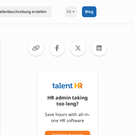
DE
Blog
HR admin taking
too long?
Save hours with all-in-
one HR software
Get Free Account