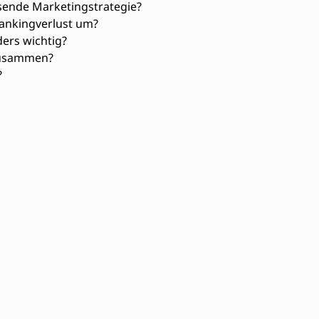
ssende Marketingstrategie?
Rankingverlust um?
ers wichtig?
zusammen?
?
en