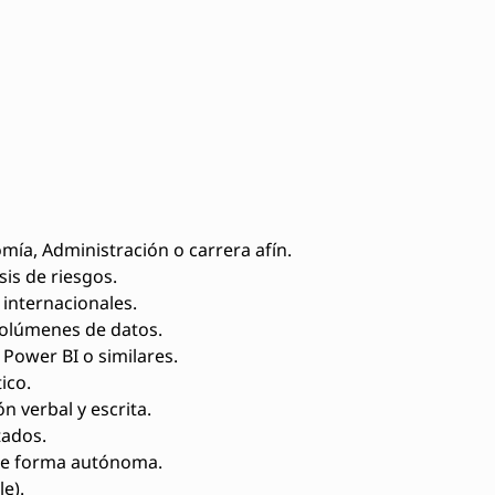
omía, Administración o carrera afín.
is de riesgos.
internacionales.
volúmenes de datos.
Power BI o similares.
ico.
 verbal y escrita.
tados.
 de forma autónoma.
e).