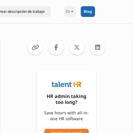
ES
Blog
HR admin taking
too long?
Save hours with all-in-
one HR software
Get Free Account