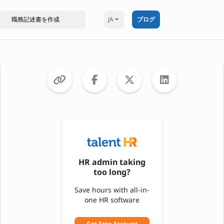
JA
ブログ
HR admin taking
too long?
Save hours with all-in-
one HR software
Get Free Account